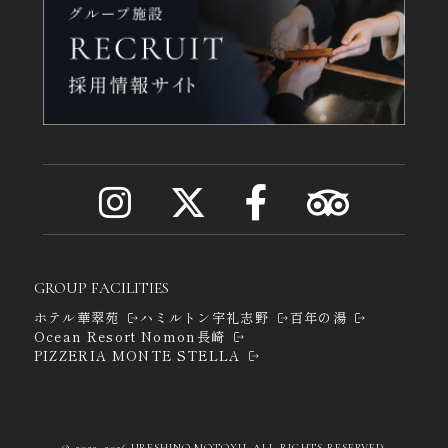
i
x
F
T
n
(
a
r
GROUP FACILITIES
ホテル華翠苑
ハミルトン宇礼志野
百年の湯
s
t
c
i
Ocean Resort Nomon長崎
PIZZERIA MONTE STELLA
t
w
e
p
a
i
b
a
© 2023–2026 URESHINO MOTOYU. ALL RIGHTS RESERVED.