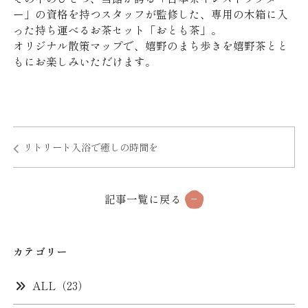
ン
ィ
ド
ご宿泊プラン一覧
ー」の資格を持つスタッフが監修した、専用の木箱に入
ド
ン
ウ
った持ち運べるお茶セット「おとも茶」。
ウ
ド
で
オリジナル散策マップで、嬉野のまち歩きを嬉野茶とと
予約確認
予約変更
予約キャンセル
で
ウ
開
もにお楽しみいただけます。
開
で
き
マイページログイン
き
開
ま
ま
き
す
す
ま
）
TEL.0570-026-112
予約センター
）
す
リトリート入浴で癒しの時間を
）
公式サイト限定3大予約特典
記事一覧に戻る
最安値保証
公式サイトからの予約が最もお得です。
カテゴリー
館内利用券1,000円分プレゼント
ALL（23）
お土産やドリンクなど、館内で使える利用券をプレゼン
ト！