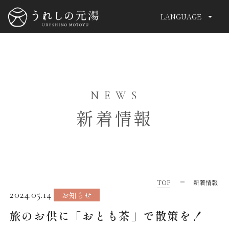
LANGUAGE
CLOSE
OFFERS & DEALS
おすすめご宿泊プラン
新着情報
TOP
湯こもりの杜
コンセプト
温泉
料理
客室
TOP
新着情報
【厳選食材】1泊2食付き★アワビのお造り＆
【基
2024.05.14
お知らせ
施設案内
特典案内
佐賀牛A5ランクの二大食材を堪能する豪華
湯に
旅のお供に「おとも茶」で散策を！
グルメ旅を満喫♪
く“和
ークリング
過ごし方
アクセス