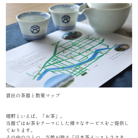
大人のため
お知らせ
よくあるご質問
i
x
F
n
(
a
s
t
c
SEARCH
t
w
e
宿泊プラン一覧
空室検索
a
i
b
g
t
o
r
t
o
宿泊日
お問い合わせ
個人情報保護方針
a
e
k
m
r
（
貸出の茶器と散策マップ
（
)
新
CLOSE
新
（
し
1部屋あたりの人数
部屋数
日付未定
し
新
い
嬉野といえば、「お茶」。
い
し
ウ
当館ではお茶をテーマにした様々なサービスをご提供し
ウ
い
ィ
ております。
ィ
ウ
ン
その中のひとつ、当館が誇る「日本茶インストラクタ