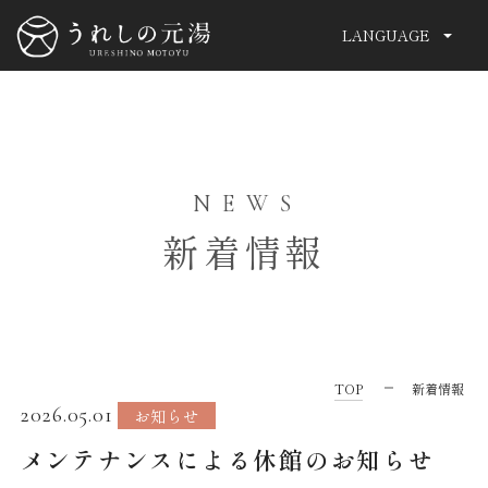
LANGUAGE
CLOSE
OFFERS & DEALS
おすすめご宿泊プラン
新着情報
TOP
湯こもりの杜
コンセプト
温泉
料理
客室
TOP
新着情報
【厳選食材】1泊2食付き★アワビのお造り＆
【基本
2026.05.01
お知らせ
施設案内
特典案内
佐賀牛A5ランクの二大食材を堪能する豪華
湯に満
メンテナンスによる休館のお知らせ
グルメ旅を満喫♪
く“和リ
クリング
過ごし方
アクセス