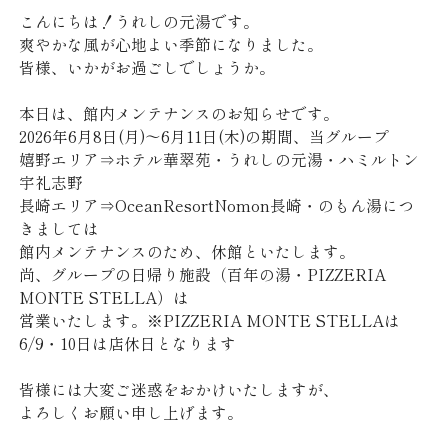
大人のため
こんにちは！うれしの元湯です。
爽やかな風が心地よい季節になりました。
お知らせ
よくあるご質問
皆様、いかがお過ごしでしょうか。
i
x
F
本日は、館内メンテナンスのお知らせです。
n
(
a
2026年6月8日(月)～6月11日(木)の期間、当グループ
s
t
c
嬉野エリア⇒ホテル華翠苑・うれしの元湯・ハミルトン
SEARCH
t
w
e
宇礼志野
宿泊プラン一覧
空室検索
a
i
b
長崎エリア⇒OceanResortNomon長崎・のもん湯につ
g
t
o
きましては
r
t
o
館内メンテナンスのため、休館といたします。
宿泊日
お問い合わせ
個人情報保護方針
a
e
k
尚、グループの日帰り施設（百年の湯・PIZZERIA
m
r
（
MONTE STELLA）は
（
)
新
営業いたします。※PIZZERIA MONTE STELLAは
CLOSE
新
（
し
6/9・10日は店休日となります
1部屋あたりの人数
部屋数
日付未定
し
新
い
い
し
ウ
皆様には大変ご迷惑をおかけいたしますが、
ウ
い
ィ
よろしくお願い申し上げます。
ィ
ウ
ン