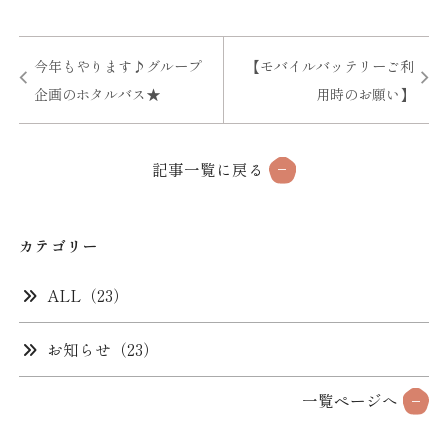
ン
ィ
ド
ご宿泊プラン一覧
ド
ン
ウ
ウ
ド
で
今年もやります♪グループ
【モバイルバッテリーご利
予約確認
予約変更
予約キャンセル
で
ウ
開
企画のホタルバス★
用時のお願い】
開
で
き
マイページログイン
き
開
ま
ま
き
す
記事一覧に戻る
す
ま
）
TEL.0570-026-112
予約センター
）
す
）
カテゴリー
公式サイト限定3大予約特典
ALL（23）
最安値保証
公式サイトからの予約が最もお得です。
お知らせ（23）
館内利用券1,000円分プレゼント
一覧ページへ
お土産やドリンクなど、館内で使える利用券をプレゼン
ト！